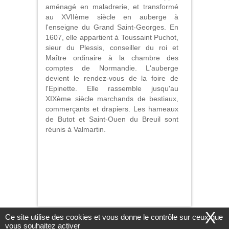
aménagé en maladrerie, et transformé
au XVIIème siècle en auberge à
l'enseigne du Grand Saint-Georges. En
1607, elle appartient à Toussaint Puchot,
sieur du Plessis, conseiller du roi et
Maître ordinaire à la chambre des
comptes de Normandie. L'auberge
devient le rendez-vous de la foire de
l'Epinette. Elle rassemble jusqu'au
XIXème siècle marchands de bestiaux,
commerçants et drapiers. Les hameaux
de Butot et Saint-Ouen du Breuil sont
réunis à Valmartin.
X
Ce site utilise des cookies et vous donne le contrôle sur ceux que
Nous contacter
|
Mentions légales
|
LE BOCASSE ©2016
|
vous souhaitez activer